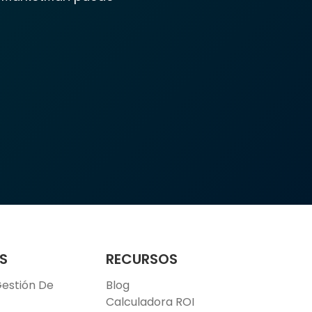
S
RECURSOS
estión De
Blog
Calculadora ROI