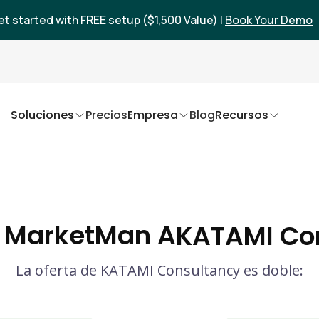
et started with FREE setup ($1,500 Value) |
Book Your Demo
Soluciones
Precios
Empresa
Blog
Recursos
 MarketMan A
KATAMI Con
La oferta de KATAMI Consultancy es doble: