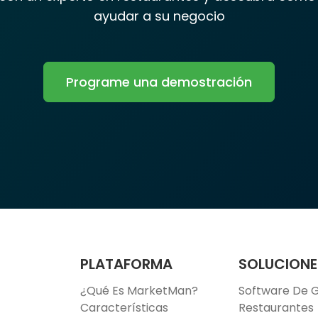
ayudar a su negocio
Programe una demostración
PLATAFORMA
SOLUCIONE
¿Qué Es MarketMan?
Software De G
Características
Restaurantes