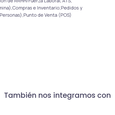
ión de RRHH/Fuerza Laboral, ATS,
mina);Compras e Inventario;Pedidos y
de Personas);Punto de Venta (POS)
También nos integramos con