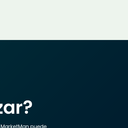
zar?
o MarketMan puede