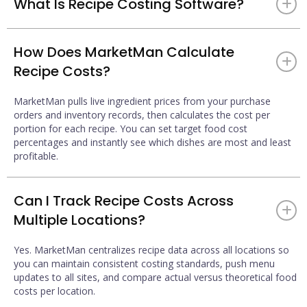
What Is Recipe Costing Software?
+
Recipe costing software calculates the precise cost of each
menu item by tracking the price of every ingredient in real time.
How Does MarketMan Calculate
MarketMan's recipe costing tool links directly to your live
+
Recipe Costs?
inventory prices so costs update automatically when supplier
prices change.
MarketMan pulls live ingredient prices from your purchase
orders and inventory records, then calculates the cost per
portion for each recipe. You can set target food cost
percentages and instantly see which dishes are most and least
profitable.
Can I Track Recipe Costs Across
+
Multiple Locations?
Yes. MarketMan centralizes recipe data across all locations so
you can maintain consistent costing standards, push menu
updates to all sites, and compare actual versus theoretical food
costs per location.