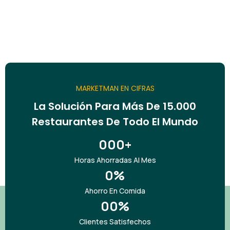
MARKETMAN EN CIFRAS
La Solución Para Más De 15.000
Restaurantes De Todo El Mundo
0
0
0
+
Horas Ahorradas Al Mes
1
1
1
0
%
2
2
2
Ahorro En Comida
1
3
0
3
0
3
%
2
Clientes Satisfechos
4
1
4
1
4