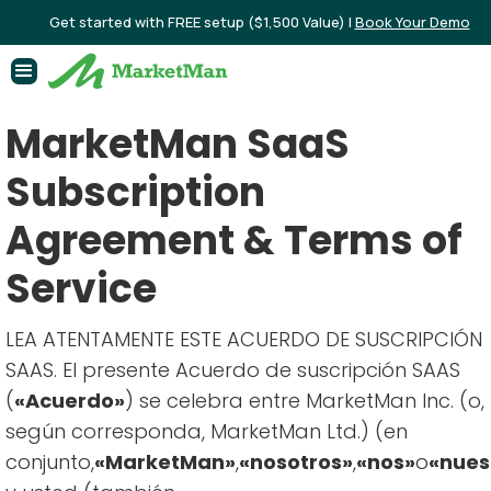
Get started with FREE setup ($1,500 Value) |
Book Your Demo
MarketMan SaaS
Subscription
Agreement & Terms of
Service
LEA ATENTAMENTE ESTE ACUERDO DE SUSCRIPCIÓN
SAAS. El presente Acuerdo de suscripción SAAS
(
«Acuerdo»
) se celebra entre MarketMan Inc. (o,
según corresponda, MarketMan Ltd.) (en
conjunto,
«MarketMan»
,
«nosotros»
,
«nos»
o
«nues