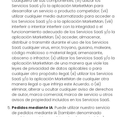
cualquiera de sus componentes; (vi) utilizar los
Servicios SaaS y/o la aplicación MarketMan para
desarrollar un servicio o producto competidor; (vii)
utilizar cualquier medio automatizado para acceder a
los Servicios SaaS y/o a la aplicación MarketMan; (viii)
interferir o intentar interferir con la integridad o el
funcionamiento adecuado de los Servicios SaaS y/o la
aplicación MarketMan; (ix) acceder, almacenar,
distribuir o transmitir durante el uso de los Servicios
SaaS cualquier virus, error, troyano, gusano, malware,
código malicioso o material ilegal, amenazante,
obsceno o infractor; (x) utilizar los Servicios SaaS y/o la
aplicación MarketMan de una manera que viole las
leyes de privacidad de datos aplicables o para
cualquier otro propósito ilegal; (xi) utilizar los Servicios
SaaS y/o la aplicación MarketMan de cualquier otra
manera ilegal o que infrinja este Acuerdo; o (xii)
eliminar, alterar u ocultar cualquier aviso de derechos
de autor, marca comercial, marca de servicio u otros
avisos de propiedad incluidos en los Servicios SaaS.
Pedidos mediante IA
. Puede utilizar nuestro servicio
de pedidos mediante IA (también denominado