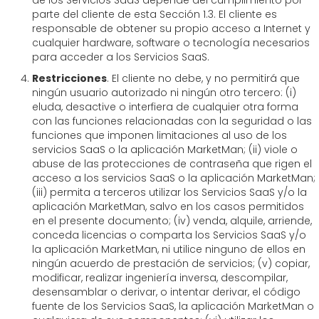
de los Servicios SaaS depende del cumplimiento por
parte del cliente de esta Sección 1.3. El cliente es
responsable de obtener su propio acceso a Internet y
cualquier hardware, software o tecnología necesarios
para acceder a los Servicios SaaS.
Restricciones
. El cliente no debe, y no permitirá que
ningún usuario autorizado ni ningún otro tercero: (i)
eluda, desactive o interfiera de cualquier otra forma
con las funciones relacionadas con la seguridad o las
funciones que imponen limitaciones al uso de los
servicios SaaS o la aplicación MarketMan; (ii) viole o
abuse de las protecciones de contraseña que rigen el
acceso a los servicios SaaS o la aplicación MarketMan;
(iii) permita a terceros utilizar los Servicios SaaS y/o la
aplicación MarketMan, salvo en los casos permitidos
en el presente documento; (iv) venda, alquile, arriende,
conceda licencias o comparta los Servicios SaaS y/o
la aplicación MarketMan, ni utilice ninguno de ellos en
ningún acuerdo de prestación de servicios; (v) copiar,
modificar, realizar ingeniería inversa, descompilar,
desensamblar o derivar, o intentar derivar, el código
fuente de los Servicios SaaS, la aplicación MarketMan o