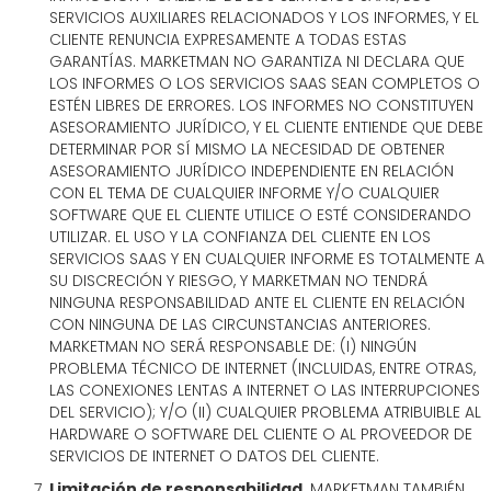
SERVICIOS AUXILIARES RELACIONADOS Y LOS INFORMES, Y EL
CLIENTE RENUNCIA EXPRESAMENTE A TODAS ESTAS
GARANTÍAS. MARKETMAN NO GARANTIZA NI DECLARA QUE
LOS INFORMES O LOS SERVICIOS SAAS SEAN COMPLETOS O
ESTÉN LIBRES DE ERRORES. LOS INFORMES NO CONSTITUYEN
ASESORAMIENTO JURÍDICO, Y EL CLIENTE ENTIENDE QUE DEBE
DETERMINAR POR SÍ MISMO LA NECESIDAD DE OBTENER
ASESORAMIENTO JURÍDICO INDEPENDIENTE EN RELACIÓN
CON EL TEMA DE CUALQUIER INFORME Y/O CUALQUIER
SOFTWARE QUE EL CLIENTE UTILICE O ESTÉ CONSIDERANDO
UTILIZAR. EL USO Y LA CONFIANZA DEL CLIENTE EN LOS
SERVICIOS SAAS Y EN CUALQUIER INFORME ES TOTALMENTE A
SU DISCRECIÓN Y RIESGO, Y MARKETMAN NO TENDRÁ
NINGUNA RESPONSABILIDAD ANTE EL CLIENTE EN RELACIÓN
CON NINGUNA DE LAS CIRCUNSTANCIAS ANTERIORES.
MARKETMAN NO SERÁ RESPONSABLE DE: (I) NINGÚN
PROBLEMA TÉCNICO DE INTERNET (INCLUIDAS, ENTRE OTRAS,
LAS CONEXIONES LENTAS A INTERNET O LAS INTERRUPCIONES
DEL SERVICIO); Y/O (II) CUALQUIER PROBLEMA ATRIBUIBLE AL
HARDWARE O SOFTWARE DEL CLIENTE O AL PROVEEDOR DE
SERVICIOS DE INTERNET O DATOS DEL CLIENTE.
Limitación de responsabilidad
. MARKETMAN TAMBIÉN