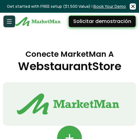
Get started with FREE setup ($1,500 Value) |
Book Your Demo
Solicitar demostración
Conecte MarketMan A
WebstaurantStore
+