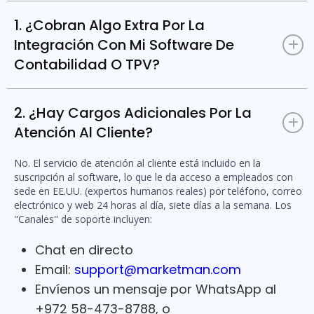
1. ¿Cobran Algo Extra Por La
Integración Con Mi Software De
+
Contabilidad O TPV?
MarketMan no cobra cargos adicionales por integrarse con su
software de contabilidad o plataforma POS. Pero por favor,
2. ¿Hay Cargos Adicionales Por La
verifique con su proveedor de software de contabilidad o
+
Atención Al Cliente?
proveedor POS si cobran tarifas de integración.
No. El servicio de atención al cliente está incluido en la
suscripción al software, lo que le da acceso a empleados con
sede en EE.UU. (expertos humanos reales) por teléfono, correo
electrónico y web 24 horas al día, siete días a la semana. Los
"Canales" de soporte incluyen:
Chat en directo
Email:
support@marketman.com
Envíenos un mensaje por WhatsApp al
+972 58-473-8788, o